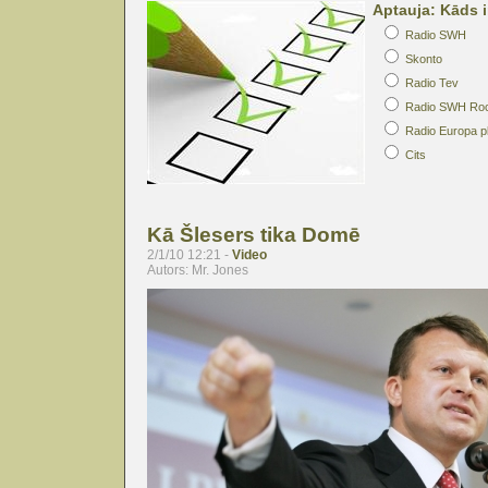
Aptauja: Kāds i
Radio SWH
Skonto
Radio Tev
Radio SWH Ro
Radio Europa p
Cits
Kā Šlesers tika Domē
2/1/10 12:21 -
Video
Autors: Mr. Jones