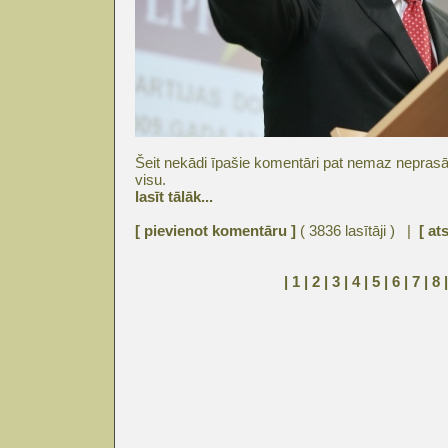
Šeit nekādi īpašie komentāri pat nemaz neprasā
visu.
lasīt tālāk...
[ pievienot komentāru ]
( 3836 lasītāji ) |
[ at
| 1 |
2
|
3
|
4
|
5
|
6
|
7
|
8