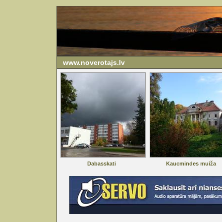
www.noverotajs.lv
Dabasskati
Kaucmindes muiža