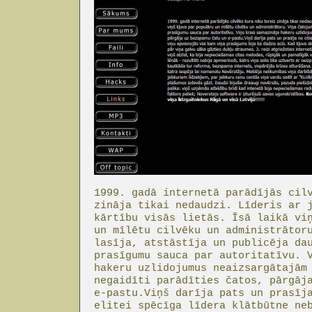
1999. gadā internetā parādījās cil
zināja tikai nedaudzi. Līderis ar 
kārtību visās lietās. Īsā laikā vi
un mīlētu cilvēku un administrātor
lasīja, atstāstīja un publicēja da
prasīgumu sauca par autoritatīvu. 
hakeru uzlidojumus neaizsargātajām
negaidīti parādīties čatos, pārgāj
e-pastu.Viņš darīja pats un prasīj
elitei spēcīga līdera klātbūtne ne