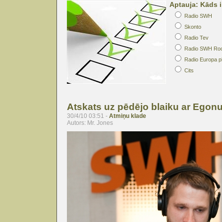
Aptauja: Kāds i
Radio SWH
Skonto
Radio Tev
Radio SWH Ro
Radio Europa p
Cits
Atskats uz pēdējo blaiku ar Egon
30/4/10 03:51 -
Atmiņu klade
Autors: Mr. Jones