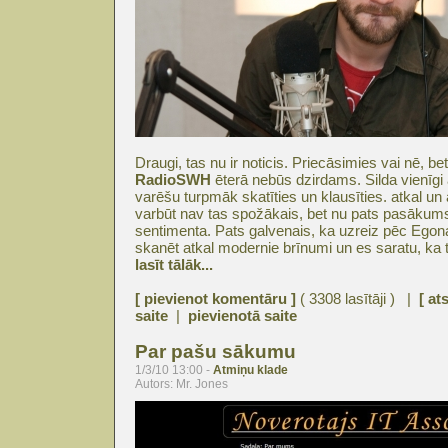
Draugi, tas nu ir noticis. Priecāsimies vai nē, b
RadioSWH
ēterā nebūs dzirdams. Silda vienīgi
varēšu turpmāk skatīties un klausīties. atkal un 
varbūt nav tas spožākais, bet nu pats pasāku
sentimenta. Pats galvenais, ka uzreiz pēc Eg
skanēt atkal modernie brīnumi un es saratu, ka 
lasīt tālāk...
[ pievienot komentāru ]
( 3308 lasītāji ) |
[ at
saite
|
pievienotā saite
Par pašu sākumu
1/3/10 13:00 -
Atmiņu klade
Autors: Mr. Jones