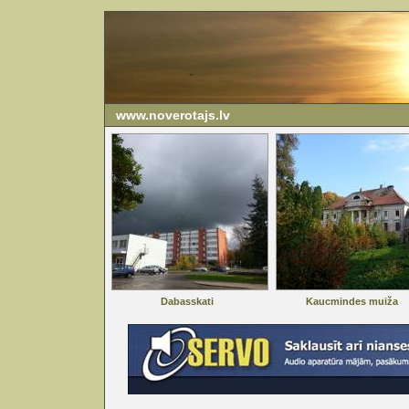
www.noverotajs.lv
Dabasskati
Kaucmindes muiža