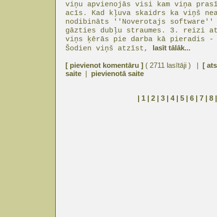
viņu apvienojās visi kam viņa pras
acīs. Kad kļuva skaidrs ka viņš ne
nodibināts ''Noverotajs software''
gāzties dubļu straumes. 3. reizi a
viņs ķērās pie darba kā pieradis -
lasīt tālāk...
Šodien viņš atzīst,
[ pievienot komentāru ]
( 2711 lasītāji ) |
[ at
saite
|
pievienotā saite
| 1 |
2
|
3
|
4
|
5
|
6
|
7
|
8