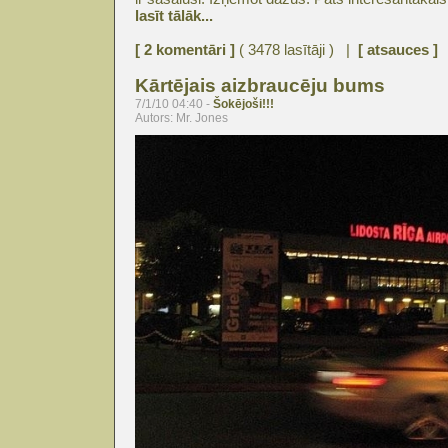
lasīt tālāk...
[ 2 komentāri ]
( 3478 lasītāji ) |
[ atsauces ]
Kārtējais aizbraucēju bums
7/1/10 04:40 -
Šokējoši!!!
Autors: Mr. Jones