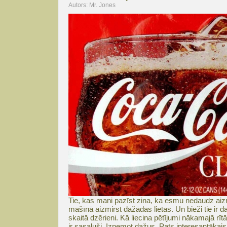
Autors: Mr. Jones
Tie, kas mani pazīst zina, ka esmu nedaudz ai
mašīnā aizmirst dažādas lietas. Un bieži tie ir da
skaitā dzērieni. Kā liecina pētījumi nākamajā rītā,
ir sasaluši. Izņemot dažus. Pats interesantākai