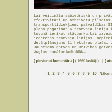
Lai veicinātu sabiedriskā un privā
efektivitāti un atbrīvotu pilsētas
transportlīdzekļiem, pašvaldības S
plāno pagarināt 6.tramvaja līniju 
tuvumā ierīkot stāvparku.Lai izvei
iecerētās tramvaja līnijas, nepiec
detālplānojumu 11 hektārus plašai 
Jaunciema gatves un Brīvības gatve
lasīt tālāk...
Juglas kanālam
[ pievienot komentāru ]
( 1660 lasītāji ) |
[ at
| 1 |
2
|
3
|
4
|
5
|
6
|
7
|
8
|
9
|
10
|
Nākam