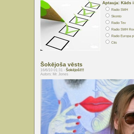
Aptauja: Kāds i
Radio SWH
Skonto
Radio Tev
Radio SWH Ro
Radio Europa p
Cits
Šokējoša vēsts
16/6/10 01:31 -
Šokējoši!!!
Autors: Mr. Jones