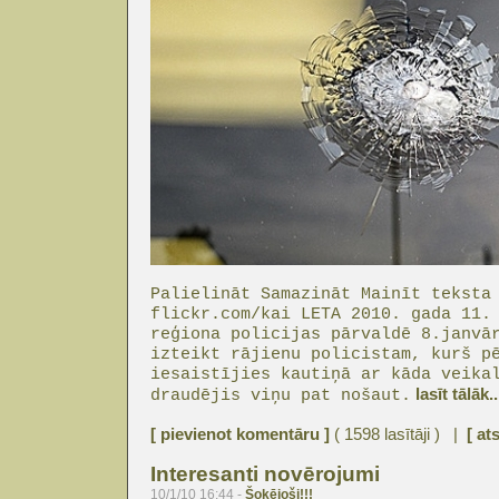
Palielināt Samazināt Mainīt teksta
flickr.com/kai LETA 2010. gada 11.
reģiona policijas pārvaldē 8.janvā
izteikt rājienu policistam, kurš p
iesaistījies kautiņā ar kāda veika
lasīt tālāk..
draudējis viņu pat nošaut.
[ pievienot komentāru ]
( 1598 lasītāji ) |
[ at
Interesanti novērojumi
10/1/10 16:44 -
Šokējoši!!!