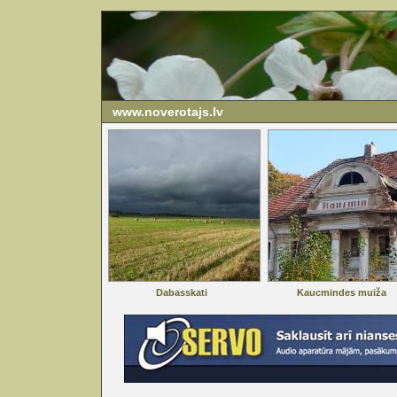
www.noverotajs.lv
Dabasskati
Kaucmindes muiža