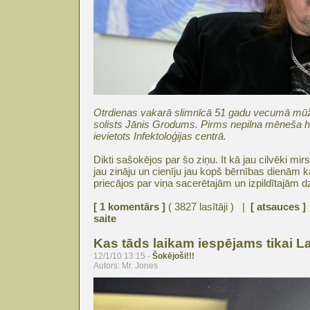
Otrdienas vakarā slimnīcā 51 gadu vecumā mūžīb
solists Jānis Grodums. Pirms nepilna mēneša h
ievietots Infektoloģijas centrā.
Dikti sašokējos par šo ziņu. It kā jau cilvēki mir
jau zināju un cienīju jau kopš bērnības dienām
priecājos par viņa sacerētajām un izpildītajām
[ 1 komentārs ]
( 3827 lasītāji ) |
[ atsauces ]
saite
Kas tāds laikam iespējams tikai La
12/1/10 13:15 -
Šokējoši!!!
Autors: Mr. Jones