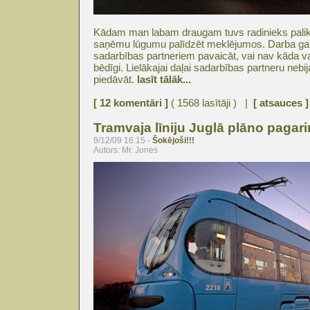
Kādam man labam draugam tuvs radinieks palik
saņēmu lūgumu palīdzēt meklējumos. Darba gai
sadarbības partneriem pavaicāt, vai nav kāda v
bēdīgi. Lielākajai daļai sadarbības partneru ne
piedāvāt.
lasīt tālāk...
[ 12 komentāri ]
( 1568 lasītāji ) |
[ atsauces ]
Tramvaja līniju Juglā plāno pagar
9/12/09 16:15 -
Šokējoši!!!
Autors: Mr. Jones