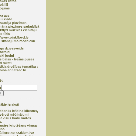
skas lietas
oši!!!
ņojums
ska acs
u klade
raucēja piezīmes
āna piezīmes sadarbībā
nkflyd mūzikas cienītāju
o tīklu
//www.pinkfloyd.lv
ā skanējuma mednieku
īgs dzīvesveids
ndroid
ski jociņi
s balss - trešās puses
ti raksti
tīkla drošības tematika :
bībā ar netsec.lv
ēt
t
kie ieraksti
bank» brīdina klientus,
vēroti mēģinājumi
pt visus kodu kartes
.
usies kriptēšans vīrusa
ība
ā lietotne «zakiem.lv»