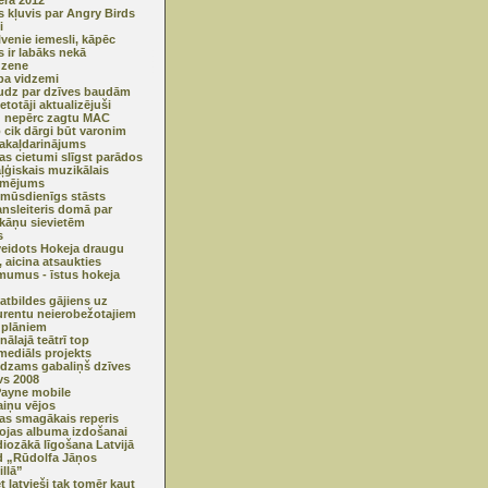
era 2012"
s kļuvis par Angry Birds
i
lvenie iemesli, kāpēc
s ir labāks nekā
dzene
pa vidzemi
dz par dzīves baudām
etotāji aktualizējuši
u nepērc zagtu MAC
o cik dārgi būt varonim
pakaļdarinājums
jas cietumi slīgst parādos
ļģiskais muzikālais
rmējums
mūsdienīgs stāsts
ansleiteris domā par
kāņu sievietēm
s
veidots Hokeja draugu
, aicina atsaukties
umus - īstus hokeja
 atbildes gājiens uz
rentu neierobežotajiem
u plāniem
nālajā teātrī top
mediāls projekts
dzams gabaliņš dzīves
vs 2008
ayne mobile
iņu vējos
jas smagākais reperis
ojas albuma izdošanai
iozākā līgošana Latvijā
 „Rūdolfa Jāņos
illā”
t latvieši tak tomēr kaut