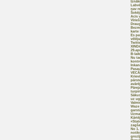
Iznāk
Labvē
nav r
Šokēj
Acis 
Vīrieš
Draug
Bezma
karte
Es pa
vēlēj
Twitt
XIND
29.ap
B-lai
Nu ta
kontr
Inka
Pasau
VECĀS
Kriev
pārst
avārē
Pārej
turpi
Sākus
uz ug
Valmi
Waze 
garst
Uzman
Kārtē
«Stat
zagš
No 1.
notik
grozī