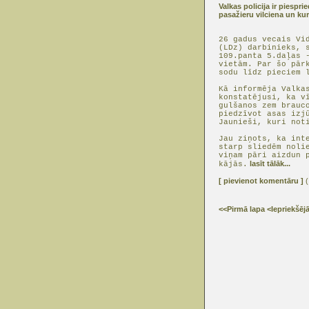
Valkas policija ir piesp
pasažieru vilciena un kur
26 gadus vecais Vi
(LDz) darbinieks, 
109.panta 5.daļas 
vietām. Par šo pār
sodu līdz pieciem 
Kā informēja Valka
konstatējusi, ka v
gulšanos zem brauc
piedzīvot asas izj
Jaunieši, kuri not
Jau ziņots, ka int
starp sliedēm noli
viņam pāri aizdun 
lasīt tālāk...
kājās.
[ pievienot komentāru ]
(
<<Pirmā lapa
<Iepriekšēj