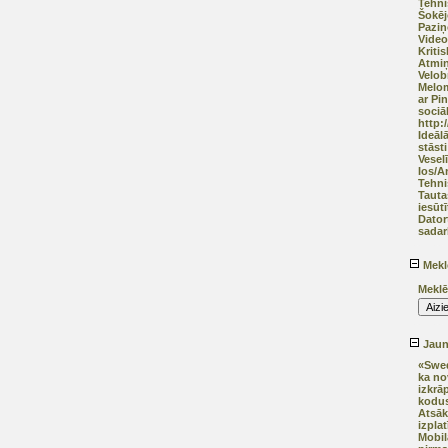
Tehni
Šokēj
Pazi
Video
Kriti
Atmiņ
Velob
Melom
ar Pi
sociāl
http:
Ideāl
stāsti
Vesel
Ios/A
Tehni
Tauta
iesūtī
Dator
sadar
Mekl
Meklē
Jaunā
«Swed
ka no
izkrā
kodus
Atsāk
izplat
Mobil