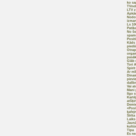
ko sa
TVnet
LTV z
Apkār
Nodok
izman
Ls 10
Patīk
No š
spam
Posit
Kāds 
pied
Otrap
organ
pasā
Glāb 
Tori 
Spirit
Ar mī
Dinam
pievi
dalīb
Vai a
Mani 
līgo 
Kartē
atšķi
Demie
«Posi
kafej
Šīrīt
Laiks
Jaunā
kultū
Tipa
Es ne