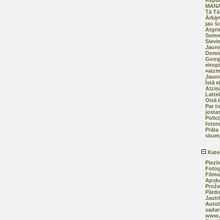
Repub
MANAI
Tā Tā
Ārkār
jau š
Atgri
Somm
Sievi
Jauni
Domi
Googl
eirop
«aizm
Jauni
Īstā 
Atziņ
Latte
Otrā 
Par t
josta
Polic
fotor
Prāta
skumj
Kate
Piezī
Fotog
Filmu
Apska
Prože
Pārd
Jautr
Autob
sadar
www.a