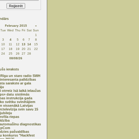
ndārs
February 2015
»
Tue
Wed
Thu
Fri
Sat
Sun
1
3
4
5
6
7
8
10
11
12
13
14
15
17
18
19
20
21
22
24
25
26
27
28
08/08/26
šs ieraksts
 Rīga un staro radio SWH
interesanta palīdzības
sta sarakste ar gala
āju
 otrreiz īsā laikā ielaužas
ips» datu sistēmās
bas instrukcija gada
āko svētku svinētājiem
n vissenākā Latvijas
ctelevīzija svin savu 15
jubileju
ofila riepas
ldzība
automašīnu diagnostikas
 OpCom
dzies pašvaldības
u konkurss "Hackfest