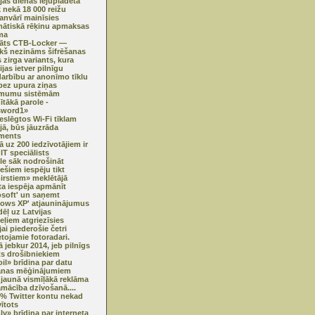
jās dienās lejuplādēta
k nekā 18 000 reižu
janvārī mainīsies
ātiskā rēķinu apmaksas
ma
klāts CTB-Locker —
ekš nezināms šifrēšanas
 zirga variants, kura
jas ietver pilnīgu
darbību ar anonīmo tīklu
ez upura ziņas
mumu sistēmām
ītākā parole -
sword1»
ieslēgtos Wi-Fi tīklam
ijā, būs jāuzrāda
ments
ā uz 200 iedzīvotājiem ir
IT speciālists
e sāk nodrošināt
iešiem iespēju tikt
irstiem» meklētājā
ta iespēja apmānīt
osoft' un saņemt
ows XP' atjauninājumus
ēļ uz Latvijas
eļiem atgriezīsies
jai piederošie četri
etojamie fotoradari.
ā jebkur 2014, jeb pilnīgs
ts drošibniekiem
oil» brīdina par datu
anas mēģinājumiem
jaunā vismīļākā reklāma
amācība dzīvošanā....
% Twitter kontu nekad
vītots
.lv» brīdina par interneta