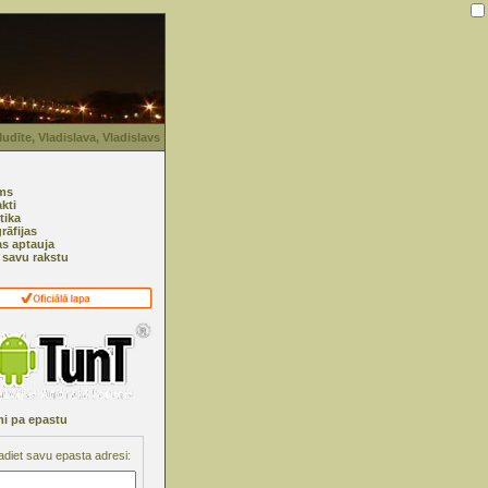
dīte, Vladislava, Vladislavs
ms
kti
tika
rāfijas
as aptauja
i savu rakstu
i pa epastu
adiet savu epasta adresi: