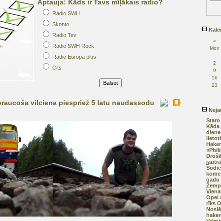
Aptauja: Kāds ir Tavs mīļākais radio?
Radio SWH
Skonto
Kale
Radio Tev
«
Radio SWH Rock
Mon
Radio Europa plus
2
Cits
9
16
23
raucoša vilciena piespriež 5 latu naudassodu
Nejau
Staro
Kāda 
diene
lietot
Hakeri
«Phil
Drošī
jautr
Šodie
komer
gadu 
Zempr
Viena
Opel 
rīks
Noslē
haker