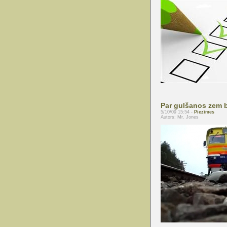
Par gulšanos zem b
5/10/09 15:54 -
Piezīmes
Autors: Mr. Jones