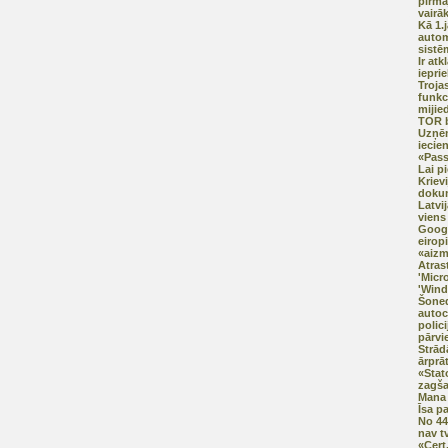
pirma
vairā
Kā 1.
autom
sistē
Ir at
iepri
Trojas
funkci
mijie
TOR b
Uzņē
iecien
«Pas
Lai p
Kriev
doku
Latvij
viens 
Googl
eirop
«aizm
Atras
'Micr
'Wind
Šoned
autoc
polici
pārvi
Strād
ārprā
«Stat
zagš
Mana 
Īsa p
No 44
nav t
«Cert