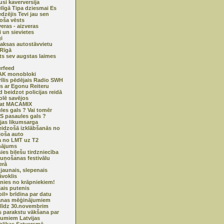
usi kaverversija
līgā Tipa dziesmai Es
edzējis Tevi jau sen
oša vēsts
veras - aizveras
i un sievietes
i
ksas autostāvvietu
 Rīgā
ts sev augstas laimes
u
erfeed
AK monobloki
rīlis pēdējais Radio SWH
ks ar Egonu Reiteru
d beidzot policijas reidā
olē savējos
nat MACAMIX
les gals ? Vai tomēr
 pasaules gals ?
ijas likumsarga
eidzošā izklābšanās no
joša auto
a no LMT uz T2
nājums
ies biļešu tirdzniecība
uņošanas festivālu
erā
jaunais, slepenais
āvoklis
ies no krāpniekiem!
jais putenis
oil» brīdina par datu
anas mēģinājumiem
 līdz 30.novembrim
s parakstu vākšana par
jumiem Latvijas