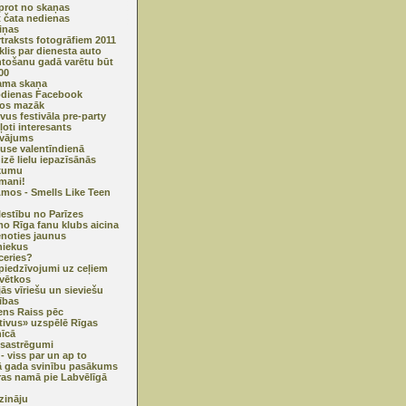
prot no skaņas
 čata nedienas
iņas
traksts fotogrāfiem 2011
lis par dienesta auto
tošanu gadā varētu būt
00
ama skaņa
odienas Facebook
os mazāk
ivus festivāla pre-party
ļoti interesants
āvājums
use valentīndienā
izē lielu iepazīsānās
kumu
mani!
Amos - Smells Like Teen
lestību no Parīzes
o Rīga fanu klubs aicina
enoties jaunus
niekus
tceries?
piedzīvojumi uz ceļiem
svētkos
jās vīriešu un sieviešu
rības
ns Raiss pēc
tivus» uzspēlē Rīgas
nīcā
a sastrēgumi
 - viss par un ap to
 gada svinību pasākums
ras namā pie Labvēlīgā
zināju