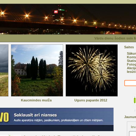
Vārda dienu šodien svin Mu
Saites
Sāku
Konta
Statis
Fotog
Akcij
Iesūt
Kaucmindes muiža
Uguns paparde 2012
Jaunum
Iev