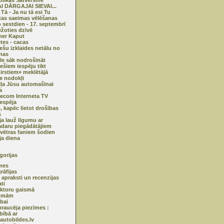
likas Satversmē
 DĀRGAJAI SIEVAI...
 Tā - Ja nu tā esi Tu
tas saeimas vēlēšanas
o sestdien - 17. septembrī
ežoties dzīvē
er Kaput
etes - cacas
ešu izklaides netālu no
nas
e sāk nodrošināt
iešiem iespēju tikt
irstiem» meklētājā
e nodokļi
eļļa Jūsu automašīnai
a
lecom Interneta TV
iespēja
o, kapēc lietot drošības
s
ija lauž līgumu ar
adaru piegādātājiem
 vētras faniem šodien
a diena
gorijas
mes
rāfijas
 apraksti un recenzijas
ti
ktoru gaismā
omām
ībai
raucēja piezīmes :
bībā ar
utobildes.lv