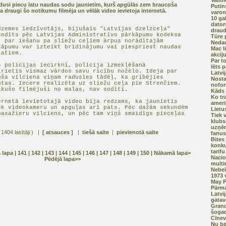
Valmi
riedusi piecu latu naudas sodu jaunietim, kurš apgūlās zem braucoša
Putin
a draugi šo notikumu filmēja un vēlāk video ievietoja internetā.
varon
10 ga
dator
dzemes iedzīvotājs, bijušais "Latvijas dzelzceļa"
drau
sodīts pēc Latvijas Administratīvo pārkāpumu kodeksa
Tūre 
- par iešanu pa sliežu ceļiem ārpus norādītajām
Nedau
kāpumu var izteikt brīdinājumu vai piespriest naudas
Mac li
latiem.
akcij
Par t
s policijas iecirknī, policija izmeklēšanā
lēts 
īrietis vismaz vārdos savu rīcību nožēlo. Ideja par
Latvi
oša vilciena viņam radusies tādēļ, ka gribējies
Nosta
ūtas. Iecere realizēta uz sliežu ceļa pie Strenčiem.
nofo
ikušo filmējuši no malas, nav sodīti.
Kāds 
Ko tr
ernetā ievietotajā video bija redzams, ka jaunietis
ameri
ek videokameru un apguļas arī pats. Pēc dažām sekundēm
Lietu
pasažieru vilciens, un pēc tam viņš smaidīgs pieceļas
Tiek 
klubs
uzņēm
 1404 lasītāji ) |
[ atsauces ]
|
tiešā saite
|
pievienotā saite
fanus
Bites
konku
tarif
ā lapa
| 141 |
142
|
143
|
144
|
145
|
146
|
147
|
148
|
149
|
150
|
Nākamā lapa>
Nacio
Pēdējā lapa>>
multi
Nebei
1973 
May P
Pārma
Latvi
gatav
Grand
šogad
Cinev
Nu be