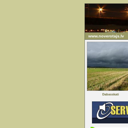
www.noverotajs.lv
Dabasskati