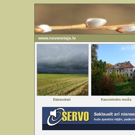
www.noverotajs.lv
Dabasskati
Kaucmindes muiža