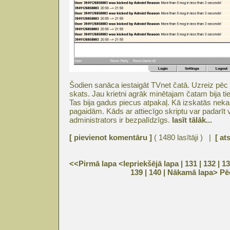
Šodien sanāca iestaigāt TVnet čatā. Uzreiz pē
skats. Jau krietni agrāk minētajam čatam bija t
Tas bija gadus piecus atpakaļ. Kā izskatās nek
pagaidām. Kāds ar attiecīgo skriptu var padarīt 
administrators ir bezpalīdzīgs.
lasīt tālāk...
[ pievienot komentāru ]
( 1480 lasītāji ) |
[ at
<<Pirmā lapa
<Iepriekšējā lapa
| 131 |
132
|
13
139
|
140
|
Nākamā lapa>
Pē