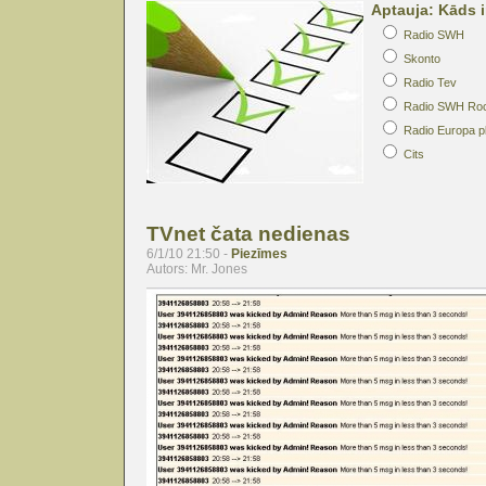
Aptauja: Kāds i
Radio SWH
Skonto
Radio Tev
Radio SWH Ro
Radio Europa p
Cits
TVnet čata nedienas
6/1/10 21:50 -
Piezīmes
Autors: Mr. Jones