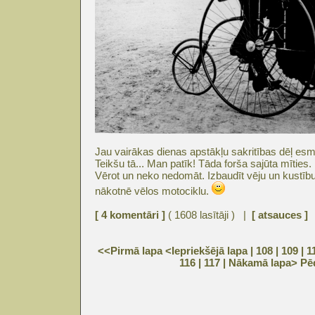
Jau vairākas dienas apstākļu sakritības dēļ esmu
Teikšu tā... Man patīk! Tāda forša sajūta mīties. 
Vērot un neko nedomāt. Izbaudīt vēju un kustīb
nākotnē vēlos motociklu.
[ 4 komentāri ]
( 1608 lasītāji ) |
[ atsauces ]
<<Pirmā lapa
<Iepriekšējā lapa
| 108 |
109
|
1
116
|
117
|
Nākamā lapa>
Pē