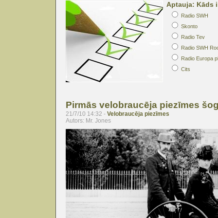
Aptauja: Kāds i
Radio SWH
Skonto
Radio Tev
Radio SWH Ro
Radio Europa p
Cits
Pirmās velobraucēja piezīmes šo
21/7/10 14:32 -
Velobraucēja piezīmes
Autors: Mr. Jones