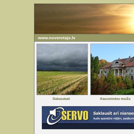
www.noverotajs.lv
Dabasskati
Kaucmindes muiža