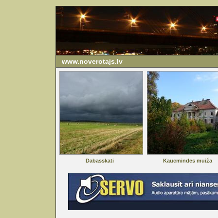
www.noverotajs.lv
Dabasskati
Kaucmindes muiža