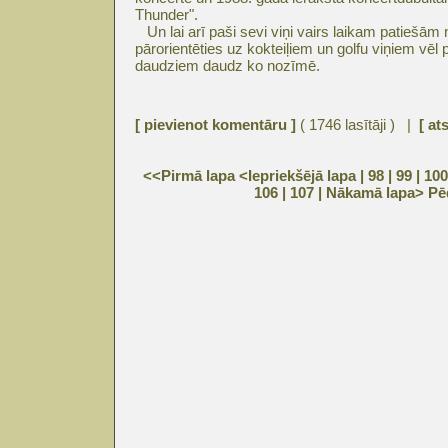
Thunder".
Un lai arī paši sevi viņi vairs laikam patiešām 
pārorientēties uz kokteiļiem un golfu viņiem vēl p
daudziem daudz ko nozīmē.
[ pievienot komentāru ]
( 1746 lasītāji ) |
[ at
<<Pirmā lapa
<Iepriekšējā lapa
| 98 |
99
|
100
106
|
107
|
Nākamā lapa>
Pē