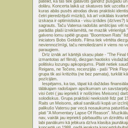
pateikt, ka tas tiek gatavots gandrīz pusgadu u
dolāru. Koncerta laikā uz skatuves tiek uzcelta m
kuras abās pusēs atrodas divas praktiski identi
četri pieredzējuši mūziķi), kā arī vokālais kvarte
izskaņa ir optimistiska - visu izrādes (dzīves?) l
sagrauts. Taču Vatersa radošās ambīcijas vēl n
parādās plaši izreklamētā, ne mazāk vērienīgā "
galveno lomu spēlē grupas "Boomtown Rats" līd
iniciators Bobs Geldofs. Filma tiek vērtēta diezg
neviennozīmīgi, taču nenoliedzami ir viens no 
paraugiem.
Drīz iznāk arī kārtējā skaņu plate - "The Final
izmantotas arī filmā), diezgan haotisks visdažād
politisku lozungu apkopojums. Platē netiek sau
Reigans, ne Tečere, recenzijās - paši "Pink Floyd
grupa tik asi kritizēta (ne bez pamata), turklāt 
pozīcijām.
Iespējams, ka tas, tāpat kā dažādas finansiālas
tālākajam radošajam apsīkumam un savstarp
visi četri ( jau iepriekš ir nošķīries Meisons) darb
solodiskus. Grupa praktiski neeksistē līdz pat 
Raits un Meisons, atkal sanākuši kopā un izcīnī
palikušo Vatersu par vecā nosaukuma paturēšan
plati "A Momentary Lapse Of Reason". Muzikālu 
nav, vairāk jau iepriekš pārbaudītu un dzirdētu ide
labi panākumi kā jebkura dzīva klasiķa jaunākajai
koncertē un 1988. gadā ieraksta koncertdubult