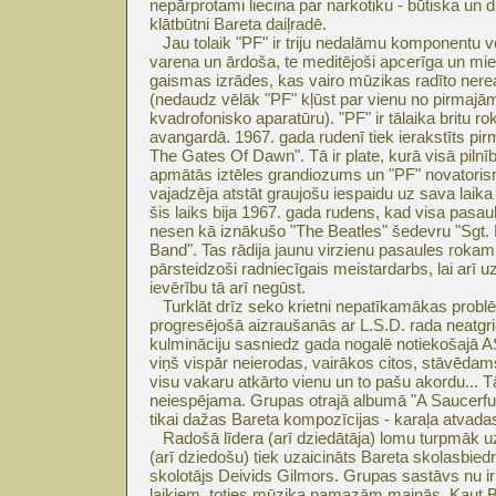
nepārprotami liecina par narkotiku - būtiska un dr
klātbūtni Bareta daiļradē.
Jau tolaik "PF" ir triju nedalāmu komponentu v
varena un ārdoša, te meditējoši apcerīga un mi
gaismas izrādes, kas vairo mūzikas radīto nerea
(nedaudz vēlāk "PF" kļūst par vienu no pirmaj
kvadrofonisko aparatūru). "PF" ir tālaika britu 
avangardā. 1967. gada rudenī tiek ierakstīts pir
The Gates Of Dawn". Tā ir plate, kurā visā piln
apmātās iztēles grandiozums un "PF" novatorisms
vajadzēja atstāt graujošu iespaidu uz sava laika
šis laiks bija 1967. gada rudens, kad visa pas
nesen kā iznākušo "The Beatles" šedevru "Sgt.
Band". Tas rādija jaunu virzienu pasaules roka
pārsteidzoši radniecīgais meistardarbs, lai arī u
ievērību tā arī negūst.
Turklāt drīz seko krietni nepatīkamākas probl
progresējošā aizraušanās ar L.S.D. rada neatgr
kulmināciju sasniedz gada nogalē notiekošajā A
viņš vispār neierodas, vairākos citos, stāvēda
visu vakaru atkārto vienu un to pašu akordu... 
neiespējama. Grupas otrajā albumā "A Saucerful 
tikai dažas Bareta kompozīcijas - karaļa atvada
Radošā līdera (arī dziedātāja) lomu turpmāk uz
(arī dziedošu) tiek uzaicināts Bareta skolasbiedr
skolotājs Deivids Gilmors. Grupas sastāvs nu ir 
laikiem, toties mūzika pamazām mainās. Kaut B