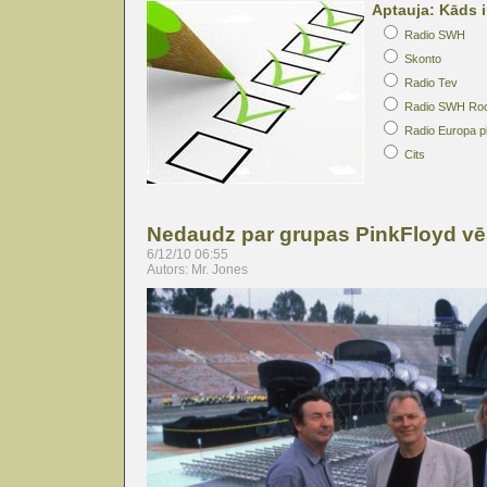
Aptauja: Kāds i
Radio SWH
Skonto
Radio Tev
Radio SWH Ro
Radio Europa p
Cits
Nedaudz par grupas PinkFloyd vē
6/12/10 06:55
Autors: Mr. Jones