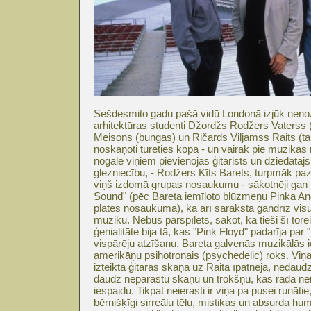
Sešdesmito gadu pašā vidū Londonā izjūk nenoz
arhitektūras studenti Džordžs Rodžers Vaterss (
Meisons (bungas) un Ričards Viljamss Raits (taust
noskaņoti turēties kopā - un vairāk pie mūzikas
nogalē viņiem pievienojas ģitārists un dziedātāj
glezniecību, - Rodžers Kīts Barets, turpmāk paz
viņš izdomā grupas nosaukumu - sākotnēji gan 
Sound" (pēc Bareta iemīļoto blūzmeņu Pinka An
plates nosaukuma), kā arī saraksta gandrīz vis
mūziku. Nebūs pārspīlēts, sakot, ka tieši šī tor
ģenialitāte bija tā, kas "Pink Floyd" padarīja par
vispārēju atzīšanu. Bareta galvenās muzikālās 
amerikāņu psihotronais (psychedelic) roks. Vi
izteikta ģitāras skaņa uz Raita īpatnējā, nedaudz 
daudz neparastu skaņu un trokšņu, kas rada ne
iespaidu. Tikpat neierasti ir viņa pa pusei runātie
bērnišķīgi sirreālu tēlu, mistikas un absurda humor