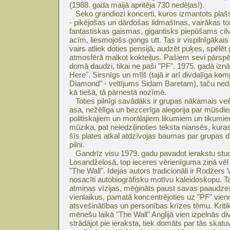
(1988. gada maijā apritēja 730 nedēļas!).
Seko grandiozi koncerti, kuros izmantots plaš
- pikējošas un dārdošas lidmašīnas, vairākas t
fantastiskas gaismas, gigantisks piepūšams ci
acīm, liesmojošs gongs utt. Tas ir vispilnīgākais
vairs atliek doties pensijā, audzēt puķes, spēlē
atmosfērā malkot kokteiļus. Pašiem sevi pārspēt
domā daudzi, tikai ne paši "PF". 1975. gadā iz
Here". Sirsnīgs un mīļš (tajā ir arī divdaļīga k
Diamond" - veltījums Sidam Baretam), taču ned
kā tiešā, tā pārnestā nozīmē.
Toties pilnīgi savādāks ir grupas nākamais vei
asa, nežēlīga un bezcerīga alegorija par mūsdie
politiskajiem un morālajiem likumiem un tikumie
mūzika, pat neiedziļinoties teksta niansēs, kuras 
šīs plates atkal atdzīvojas baumas par grupas dr
pilni.
Gandrīz visu 1979. gadu pavadot ierakstu studi
Losandželosā, top ieceres vērienīguma ziņā vēl 
"The Wall". Idejas autors tradicionāli ir Rodžers V
nosacīti autobiogrāfisku motīvu kaleidoskopu. T
atmiņas vīzijas, mēģināts paust savas paaudze
vienlaikus, pamatā koncentrējoties uz "PF" vien
atsvešinātības un personības krīzes tēmu. Krit
mēnešu laikā "The Wall" Anglijā vien izpelnās di
strādājot pie ieraksta, tiek domāts par tās skat