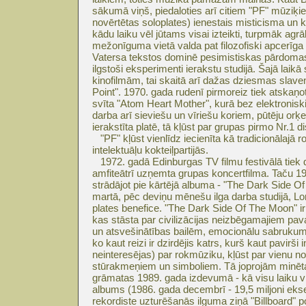
sākumā viņš, piedaloties arī citiem "PF" mūziķiem
novērtētas soloplates) ienestais misticisma un
kādu laiku vēl jūtams visai izteikti, turpmāk a
mežonīguma vietā valda pat filozofiski apcerīga
Vatersa tekstos dominē pesimistiskas pārdomas
ilgstoši eksperimenti ierakstu studijā. Šajā lai
kinofilmām, tai skaitā arī dažas dziesmas slavena
Point". 1970. gada rudenī pirmoreiz tiek atska
svīta "Atom Heart Mother", kurā bez elektroni
darba arī sieviešu un vīriešu koriem, pūtēju orķ
ierakstīta platē, tā kļūst par grupas pirmo Nr.1 d
"PF" kļūst vienlīdz iecienīta kā tradicionālajā r
intelektuāļu kokteiļpartijās.
1972. gadā Edinburgas TV filmu festivālā tiek 
amfiteātrī uzņemta grupas koncertfilma. Taču 197
strādājot pie kārtējā albuma - "The Dark Side O
martā, pēc deviņu mēnešu ilga darba studijā, Lo
plates benefice. "The Dark Side Of The Moon" i
kas stāsta par civilizācijas neizbēgamajiem pav
un atsvešinātības bailēm, emocionālu sabrukumu 
ko kaut reizi ir dzirdējis katrs, kurš kaut pavirši 
neinteresējas) par rokmūziku, kļūst par vienu 
stūrakmeņiem un simboliem. Tā joprojām minēta
grāmatas 1989. gada izdevumā - kā visu laiku vi
albums (1986. gada decembrī - 19,5 miljoni eks
rekordiste uzturēšanās ilguma ziņā "Billboard" 