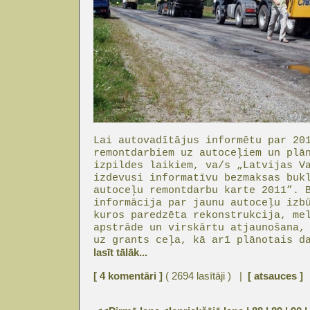
Lai autovadītājus informētu par 20
remontdarbiem uz autoceļiem un plā
izpildes laikiem, va/s „Latvijas V
izdevusi informatīvu bezmaksas buk
autoceļu remontdarbu karte 2011”. 
informācija par jaunu autoceļu izb
kuros paredzēta rekonstrukcija, me
apstrāde un virskārtu atjaunošana,
uz grants ceļa, kā arī plānotais d
lasīt tālāk...
[ 4 komentāri ]
( 2694 lasītāji ) |
[ atsauces ]