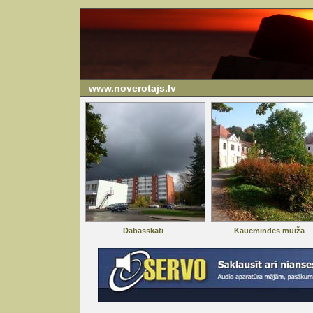
www.noverotajs.lv
Dabasskati
Kaucmindes muiža