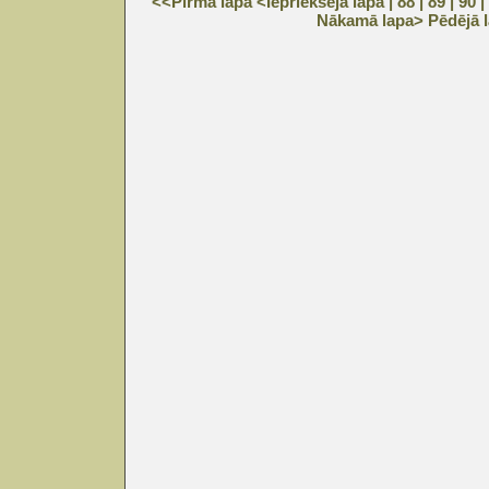
<<Pirmā lapa
<Iepriekšējā lapa
| 88 |
89
|
90
|
Nākamā lapa>
Pēdējā 