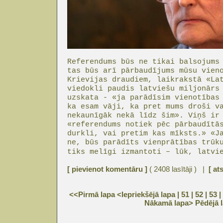
Referendums būs ne tikai balsojums
tas būs arī pārbaudījums mūsu vien
Krievijas draudiem, laikrakstā «La
viedokli paudis latviešu miljonārs
uzskata - «ja parādīsim vienotības
ka esam vāji, ka pret mums droši v
nekaunīgāk nekā līdz šim». Viņš ir
«referendums notiek pēc pārbaudītā
durkli, vai pretim kas mīksts.» «J
ne, būs parādīts vienprātības trūk
tiks melīgi izmantoti – lūk, latvi
[ pievienot komentāru ]
( 2408 lasītāji ) |
[ at
<<Pirmā lapa
<Iepriekšējā lapa
| 51 |
52
|
53
|
Nākamā lapa>
Pēdējā 