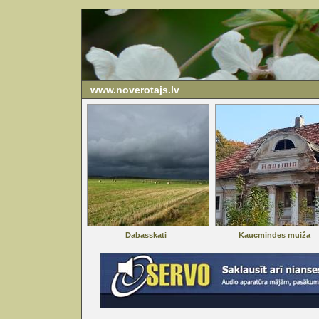
www.noverotajs.lv
Dabasskati
Kaucmindes muiža