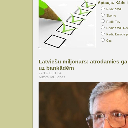
Aptauja: Kāds i
Radio SWH
Skonto
Radio Tev
Radio SWH Ro
Radio Europa p
Cits
Latviešu miljonārs: atrodamies ga
uz barikādēm
27/12/11 11:34
Autors: Mr. Jones