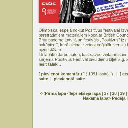
Olimpiska iespēja nokļūt Positivus festivālā! Iz
pārstrādātiem materiāliem kopā ar British Counci
Britu padome Latvijā un festivāls „Positivus” iz
pakāpieni”, kurā aicina izveidot oriģinālu versij
pjedestālam.
15 labāko darbu autori, kas savus veikumus iesni
saņems Positivus Festival divu dienu biļeti š.g. 2
lasīt tālāk...
[ pievienot komentāru ]
( 1391 lasītāji ) |
[ at
saite
|
pievienotā saite
<<Pirmā lapa
<Iepriekšējā lapa
| 37 |
38
|
39
|
Nākamā lapa>
Pēdējā 