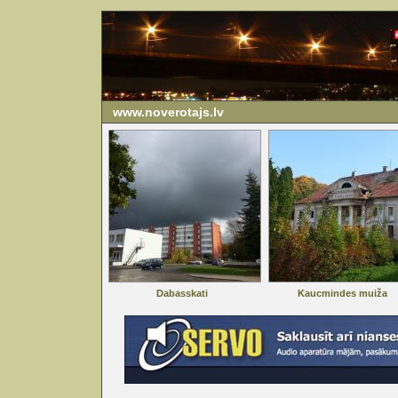
www.noverotajs.lv
Dabasskati
Kaucmindes muiža