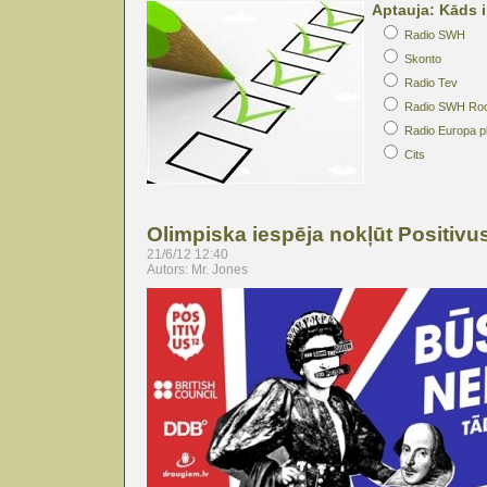
Aptauja: Kāds i
Radio SWH
Skonto
Radio Tev
Radio SWH Ro
Radio Europa p
Cits
Olimpiska iespēja nokļūt Positivus
21/6/12 12:40
Autors: Mr. Jones