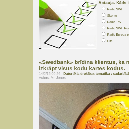
Aptauja: Kāds i
Radio SWH
Skonto
Radio Tev
Radio SWH Ro
Radio Europa p
Cits
«Swedbank» brīdina klientus, ka 
izkrāpt visus kodu kartes kodus.
14/2/15 09:26 -
Datortīkla drošības tematika : sadarbībā
Autors: Mr. Jones