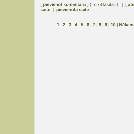
[ pievienot komentāru ]
( 5179 lasītāji ) |
[ at
saite
|
pievienotā saite
| 1 |
2
|
3
|
4
|
5
|
6
|
7
|
8
|
9
|
10
|
Nākam