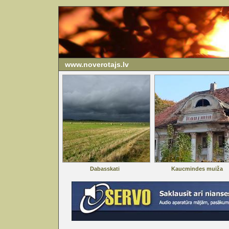
www.noverotajs.lv
Dabasskati
Kaucmindes muiža