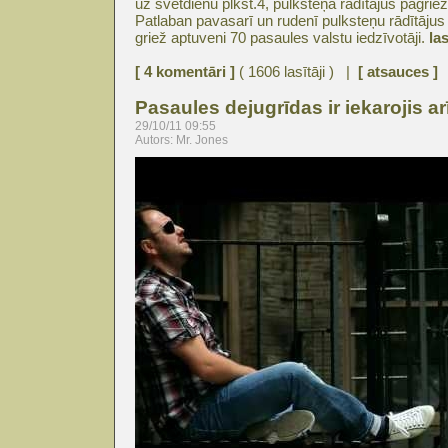
uz svētdienu plkst.4, pulksteņa rādītājus pagrie
Patlaban pavasarī un rudenī pulksteņu rādītājus
griež aptuveni 70 pasaules valstu iedzīvotāji.
las
[ 4 komentāri ]
( 1606 lasītāji ) |
[ atsauces ]
Pasaules dejugrīdas ir iekarojis 
29/10/11 09:55
Autors: Mr. Jones