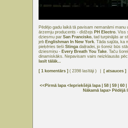
Pēdējo gadu laikā tā pavisam nemanāmi manu uz
ārzemju producents - dīdžejs
PH Electro
. Viss
dziesmu par
San Francisko
, tad turpinājās ar 
jeb
Englishman In New York
. Tāda sajūta, ka 
pieķēries tieši
Stinga
daiļradei, jo šoreiz būs st
dziesmiņu -
Every Breath You Take
. Taču šorei
dinamiskāks. Nepavisam vairs neizklausās pēc
lasīt tālāk...
[ 1 komentārs ]
( 2398 lasītāji ) |
[ atsauces ]
<<Pirmā lapa
<Iepriekšējā lapa
| 58 |
59
|
60
|
Nākamā lapa>
Pēdējā 