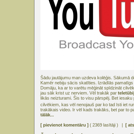
Šādu jautājumu man uzdeva kolēģis. Sākumā domā
Kamēr nebiju sācis skatīties. Izrādīās pamatīgs
Domāju, ka ar to varētu mēģināt spīdzināt cil
jau sāk krist uz nerviem. Vēl trakāk par
teletūbi
likās neizturami. Šis to visu pārspēj. Bet iesak
cilvēkiem, kas vēl nenojauš par ko tad īsti iet r
trakākais video. Ir vēl kads trakāks, bet par to p
tālāk...
[ pievienot komentāru ]
( 2369 lasītāji ) |
[ at