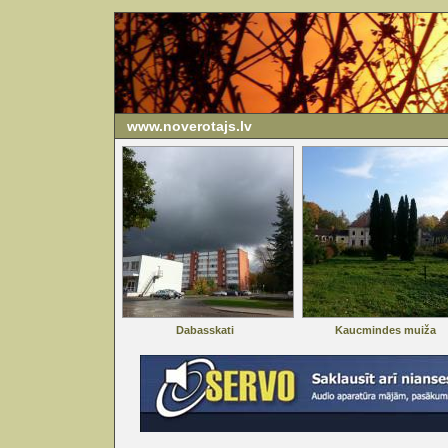
www.noverotajs.lv
Dabasskati
Kaucmindes muiža