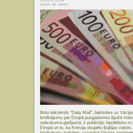
31/10/11 09:38
Autors: Mr. Jones
Britu laikraksts "Daily Mail", balstoties uz Vāc
brīdinājumu par Eiropā pusgadsimtu ilgušā mie
sabrukuma gadījumā, ir publicējis hipotētisku sc
Eiropā un to, ka Krievija okupētu Baltijas valstis
brīdinājumu trešdien, uzrunājot Vācijas parlam