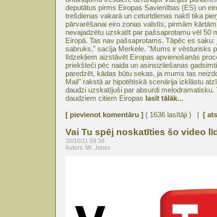
deputātus pirms Eiropas Savienības (ES) un eir
trešdienas vakarā un ceturtdienas naktī tika pi
pārvarēšanai eiro zonas valstīs, pirmām kārtām
nevajadzētu uzskatīt par pašsaprotamu vēl 50 m
Eiropā. Tas nav pašsaprotams. Tāpēc es saku: ja
sabruks," sacīja Merkele. "Mums ir vēsturisks 
līdzekļiem aizstāvēt Eiropas apvienošanās pro
priekšteči pēc naida un asinsizliešanas gadsi
paredzēt, kādas būtu sekas, ja mums tas neizdot
Mail" rakstā ar hipotētiskā scenārija izklāstu at
daudzi uzskatījuši par absurdi melodramatisku. 
daudziem citiem Eiropas
lasīt tālāk...
[ pievienot komentāru ]
( 1636 lasītāji ) |
[ at
Vai Tu spēj noskatīties šo video l
30/10/11 09:38
Autors: Mr. Jones