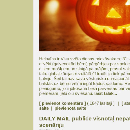
Helovīns ir Visu svēto dienas priekšvakars, 31.
cilvēki (galvenokārt bērni) pārģērbjas par spo
citiem mošķiem un staigā pa mājām, prasot sald
taču globalizācijas rezultātā šī tradīcija tiek pār
Latviju. Šeit tai nav sava vēsturiska un nacionā
balstās uz bērnu vēlmi iegūt kādus saldumu. Re
pieaugumu, jo izjokošana bieži pārvēršas par v
piemēram, jēlu olu sviešanu.
lasīt tālāk...
[ pievienot komentāru ]
( 1847 lasītāji ) |
[ at
saite
|
pievienotā saite
DAILY MAIL publicē visnotaļ nep
scenāriju