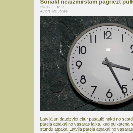
Šonakt neaizmirstam pagriezt pul
29/10/11 16:12
Autors: Mr. Jones
Latvijā un daudzviet citur pasaulē naktī no sest
pāreja atpakaļ no vasaras laika, kad pulksteņa rā
stundu atpakaļ.Latvijā pāreja atpakaļ no vasaras 