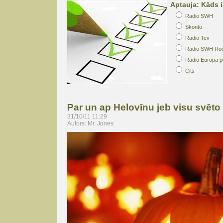
Aptauja: Kāds i
Radio SWH
Skonto
Radio Tev
Radio SWH Ro
Radio Europa p
Cits
Par un ap Helovīnu jeb visu svēt
31/10/11 11:29
Autors: Mr. Jones