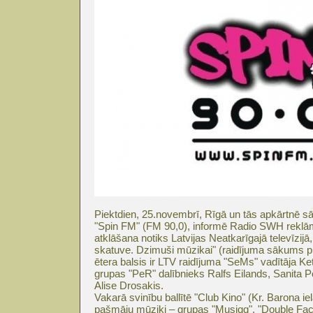
Piektdien, 25.novembrī, Rīgā un tās apkārtnē sā
"Spin FM" (FM 90,0), informē Radio SWH reklāma
atklāšana notiks Latvijas Neatkarīgajā televīzijā,
skatuve. Dzimuši mūzikai" (raidījuma sākums pl
ētera balsis ir LTV raidījuma "SeMs" vadītāja K
grupas "PeR" dalībnieks Ralfs Eilands, Sanita 
Alise Drosakis.
Vakarā svinību ballītē "Club Kino" (Kr. Barona i
pašmāju mūziķi – grupas "Musiqq", "Double Fac