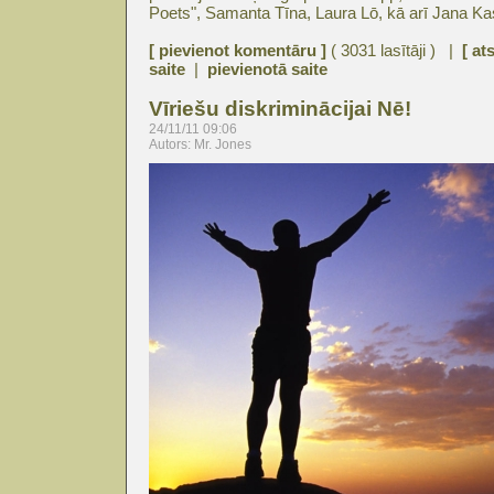
Poets", Samanta Tīna, Laura Lō, kā arī Jana K
[ pievienot komentāru ]
( 3031 lasītāji ) |
[ at
saite
|
pievienotā saite
Vīriešu diskriminācijai Nē!
24/11/11 09:06
Autors: Mr. Jones