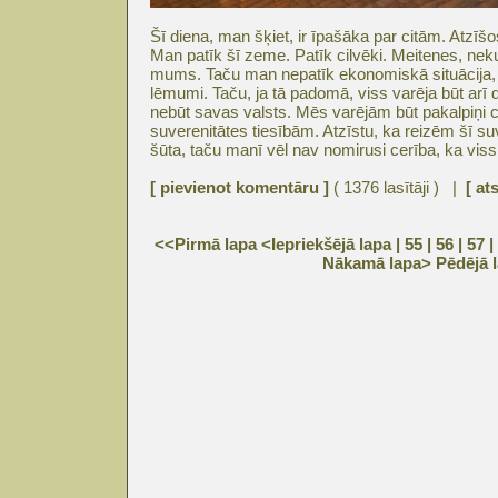
Šī diena, man šķiet, ir īpašāka par citām. Atzīšo
Man patīk šī zeme. Patīk cilvēki. Meitenes, neku
mums. Taču man nepatīk ekonomiskā situācija, 
lēmumi. Taču, ja tā padomā, viss varēja būt arī
nebūt savas valsts. Mēs varējām būt pakalpiņi 
suverenitātes tiesībām. Atzīstu, ka reizēm šī su
šūta, taču manī vēl nav nomirusi cerība, ka viss
[ pievienot komentāru ]
( 1376 lasītāji ) |
[ at
<<Pirmā lapa
<Iepriekšējā lapa
| 55 |
56
|
57
|
Nākamā lapa>
Pēdējā 