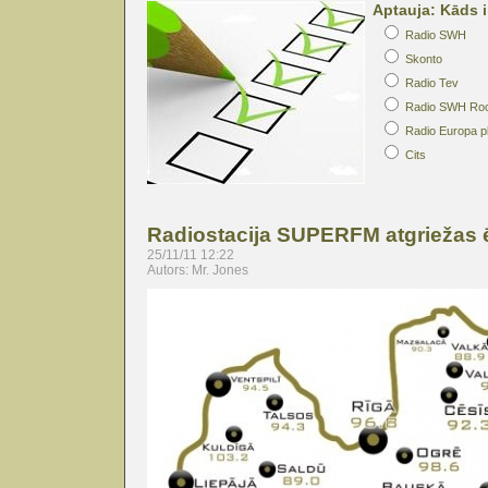
Aptauja: Kāds i
Radio SWH
Skonto
Radio Tev
Radio SWH Ro
Radio Europa p
Cits
Radiostacija SUPERFM atgriežas 
25/11/11 12:22
Autors: Mr. Jones