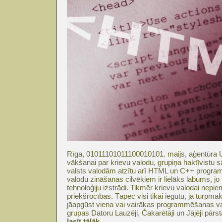
Rīga, 01011101011100010101. maijs, aģentūra U
vākšanai par krievu valodu, grupiņa haktīvistu s
valsts valodām atzītu arī HTML un C++ progr
valodu zināšanas cilvēkiem ir lielāks labums, jo 
tehnoloģiju izstrādi. Tikmēr krievu valodai nepi
priekšrocības. Tāpēc visi tikai iegūtu, ja turpmāk
jāapgūst viena vai vairākas programmēšanas val
grupas Datoru Lauzēji, Čakarētāji un Jājēji pār
lasīt tālāk...