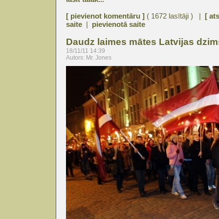
[ pievienot komentāru ]
( 1672 lasītāji ) |
[ at
saite
|
pievienotā saite
Daudz laimes mātes Latvijas dzi
18/11/11 14:39
Autors: Mr. Jones