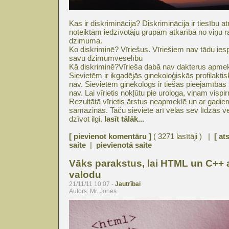
Kas ir diskriminācija? Diskriminācija ir tiesību
noteiktām iedzīvotāju grupām atkarībā no viņu r
dzimuma.
Ko diskriminē? Vīriešus. Vīriešiem nav tādu ies
savu dzimumveselību
Kā diskriminē?Vīrieša dabā nav dakterus apmeklēt
Sievietēm ir ikgadējās ginekoloģiskās profilakti
nav. Sievietēm ginekologs ir tiešās pieejamības 
nav. Lai vīrietis nokļūtu pie urologa, viņam vis
Rezultātā vīrietis ārstus neapmeklē un ar gadiem
samazinās. Taču sieviete arī vēlas sev līdzās ves
dzīvot ilgi.
lasīt tālāk...
[ pievienot komentāru ]
( 3271 lasītāji ) |
[ at
saite
|
pievienotā saite
Vāks parakstus, lai HTML un C++ a
valodu
21/11/11 10:07 -
Jautrībai
Autors: Mr. Jones