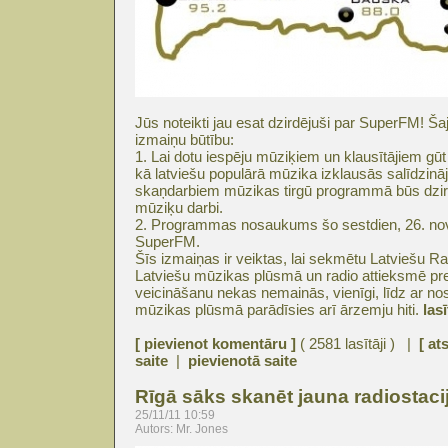
Jūs noteikti jau esat dzirdējuši par SuperFM! Ša
izmaiņu būtību:
1. Lai dotu iespēju mūziķiem un klausītājiem gūt 
kā latviešu populārā mūzika izklausās salīdzināj
skaņdarbiem mūzikas tirgū programmā būs dzirda
mūziķu darbi.
2. Programmas nosaukums šo sestdien, 26. nov
SuperFM.
Šīs izmaiņas ir veiktas, lai sekmētu Latviešu R
Latviešu mūzikas plūsmā un radio attieksmē pre
veicināšanu nekas nemainās, vienīgi, līdz ar
mūzikas plūsmā parādīsies arī ārzemju hiti.
lasī
[ pievienot komentāru ]
( 2581 lasītāji ) |
[ at
saite
|
pievienotā saite
Rīgā sāks skanēt jauna radiostac
25/11/11 10:59
Autors: Mr. Jones