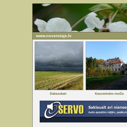
www.noverotajs.lv
Dabasskati
Kaucmindes muiža